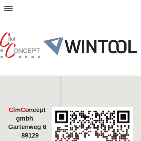
C
im
C
oncept
gmbh –
Gartenweg 6
– 89129